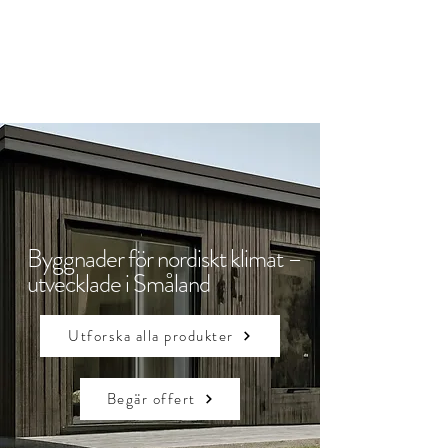
JRW Bygg
Byggnader för nordiskt klimat –
utvecklade i Småland
Utforska alla produkter
Begär offert