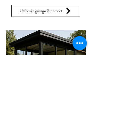
Utforska garage & carport
Uterum & övrigt
Extra ytor för umgänge, förvaring
eller säsongsboende – anpassade