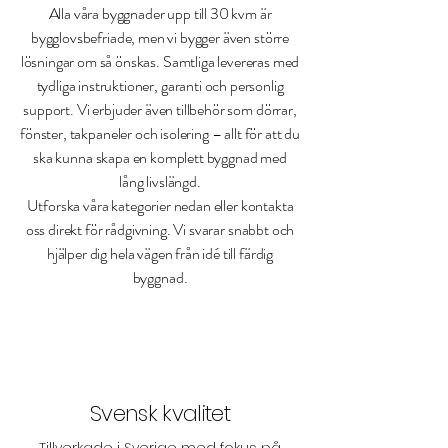
Alla våra byggnader upp till 30 kvm är
bygglovsbefriade, men vi bygger även större
lösningar om så önskas. Samtliga levereras med
tydliga instruktioner, garanti och personlig
support. Vi erbjuder även tillbehör som dörrar,
fönster, takpaneler och isolering – allt för att du
ska kunna skapa en komplett byggnad med
lång livslängd.
Utforska våra kategorier nedan eller kontakta
oss direkt för rådgivning. Vi svarar snabbt och
hjälper dig hela vägen från idé till färdig
byggnad.
Svensk kvalitet
Tillverkade i Sverige med fokus på