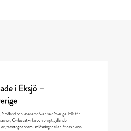
Butik
Logga in
ade i Eksjö –
erige
jö, Småland och levererar över hela Sverige. Här får
oner, C‑klassat virke och enligt gällande
ler, framtagna premiumlösningar eller låt oss skapa