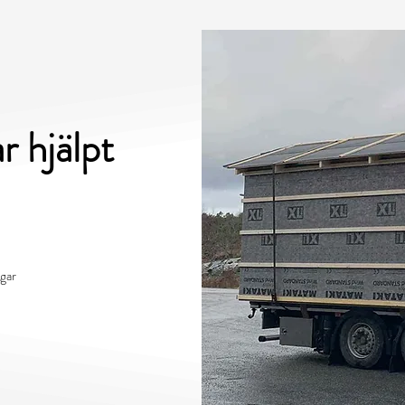
r hjälpt
a
gar