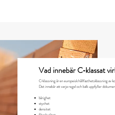
Vad innebär C‑klassat vi
C‑klassning är en europeisk hållfasthetsklassning av k
Det innebär att varje regel och balk uppfyller dokumen
bärighet
styvhet
densitet
fiberkvalitet