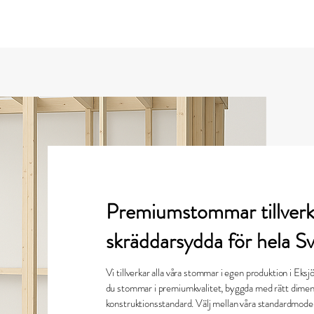
ra tjänster
Om oss
Kontakt
Projekt
Nyheter
Premiumstommar tillverk
skräddarsydda för hela Sv
Vi tillverkar alla våra stommar i egen produktion i Eks
du stommar i premiumkvalitet, byggda med rätt dimensi
konstruktionsstandard. Välj mellan våra standardmodel