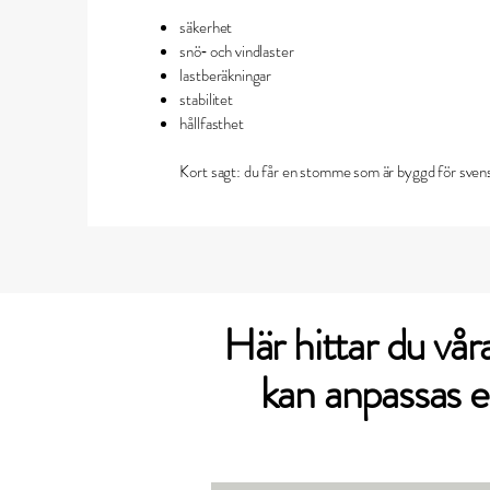
säkerhet
snö‑ och vindlaster
lastberäkningar
stabilitet
hållfasthet
Kort sagt: du får en stomme som är byggd för svens
Här hittar du vå
kan anpassas e