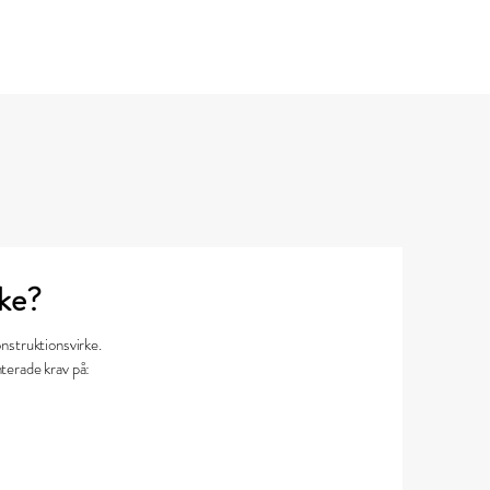
rke?
onstruktionsvirke.
terade krav på: