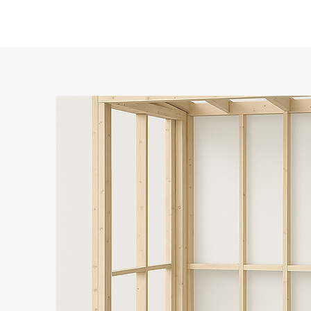
JRW Bygg
Hem
Vå