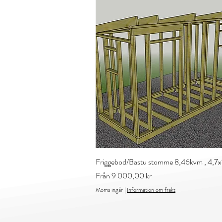
Snabbvisning
Friggebod/Bastu stomme 8,46kvm , 4,7x
Reapris
Från
9 000,00 kr
Moms ingår
|
Information om frakt