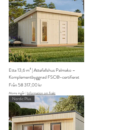
Etta 13,6 m² | Attefallshus Palmako –
Komplementbyggnad FSC®-certifierat
Reapris
Från
58 317,00 kr
Moms ingår
|
Information om frakt
Nordic Plus