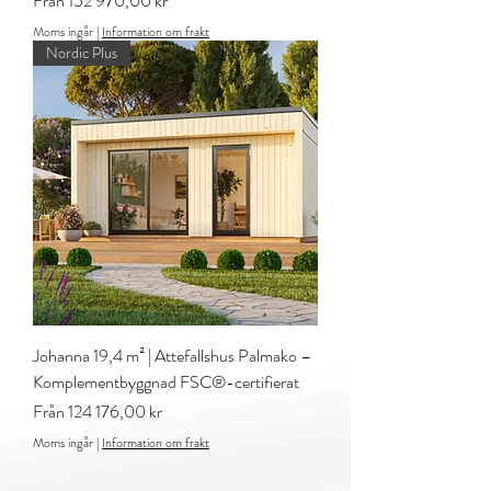
Från
152 970,00 kr
Moms ingår
|
Information om frakt
Nordic Plus
Johanna 19,4 m² | Attefallshus Palmako –
Komplementbyggnad FSC®-certifierat
Reapris
Från
124 176,00 kr
Moms ingår
|
Information om frakt