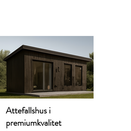
JRW Bygg
Attefallshus i
premiumkvalitet