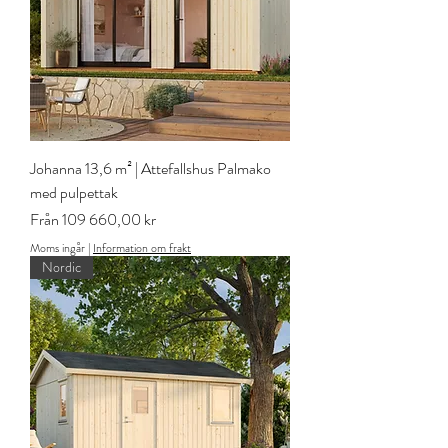
Johanna 13,6 m² | Attefallshus Palmako
med pulpettak
Reapris
Från
109 660,00 kr
Moms ingår
|
Information om frakt
Nordic