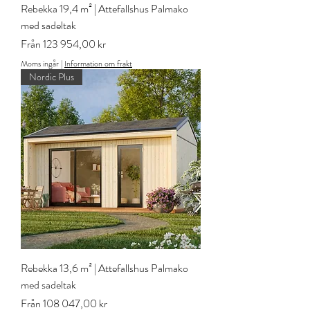
Rebekka 19,4 m² | Attefallshus Palmako
med sadeltak
Reapris
Från
123 954,00 kr
Moms ingår
|
Information om frakt
Nordic Plus
Rebekka 13,6 m² | Attefallshus Palmako
med sadeltak
Reapris
Från
108 047,00 kr