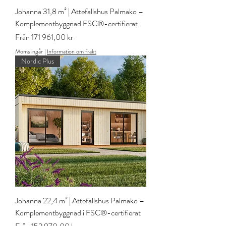
Johanna 31,8 m² | Attefallshus Palmako –
Komplementbyggnad FSC®-certifierat
Reapris
Från
171 961,00 kr
Moms ingår
|
Information om frakt
Nordic Plus
Johanna 22,4 m² | Attefallshus Palmako –
Komplementbyggnad i FSC®-certifierat
Reapris