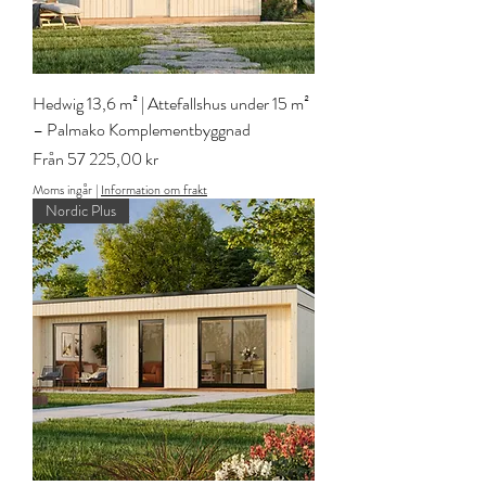
Hedwig 13,6 m² | Attefallshus under 15 m²
– Palmako Komplementbyggnad
Reapris
Från
57 225,00 kr
Moms ingår
|
Information om frakt
Nordic Plus