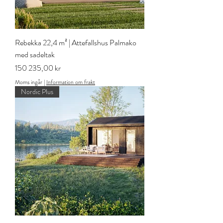
Rebekka 22,4 m² | Attefallshus Palmako
med sadeltak
Pris
150 235,00 kr
Moms ingår
|
Information om frakt
Nordic Plus