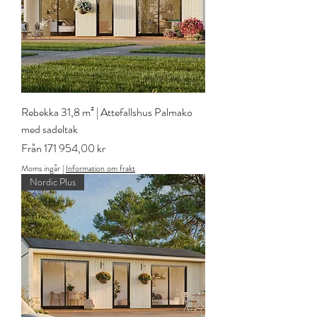
Rebekka 31,8 m² | Attefallshus Palmako
med sadeltak
Reapris
Från
171 954,00 kr
Moms ingår
|
Information om frakt
Nordic Plus