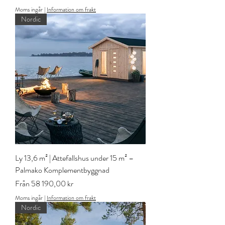
Moms ingår
|
Information om frakt
Nordic
Ly 13,6 m² | Attefallshus under 15 m² –
Palmako Komplementbyggnad
Reapris
Från
58 190,00 kr
Moms ingår
|
Information om frakt
Nordic