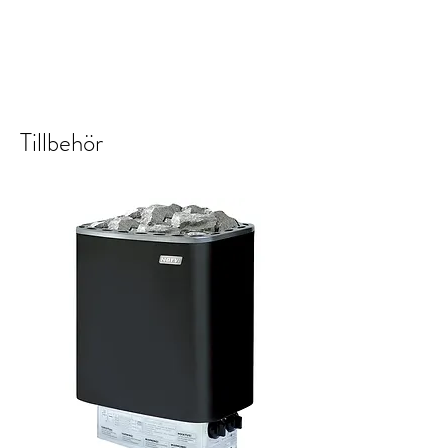
Takspik
För bästa resultat rekommenderas vårt
kompletta takpaket med alla tillbehör.
Tillbehör