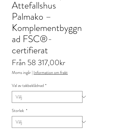
Attefallshus
Palmako –
Komplementbyggn
ad FSC®-
certifierat
Reapris
Från
58 317,00kr
Moms ingår
|
Information om frakt
Val av takbeklädnad
*
Storlek
*