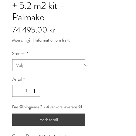
+ 5.2 m2 kit -
Palmako
Pris
74 495,00 kr
Moms ingår
|
Information om frakt
Storlek
*
Antal
*
Beställningsvara 3 - 4 veckors leveranstid
Förbeställ