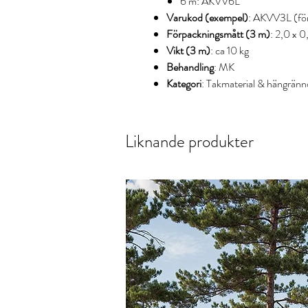
6 m: AKVV6L
Varukod (exempel)
: AKVV3L (fö
Förpackningsmått (3 m)
: 2,0 x 0
Vikt (3 m)
: ca 10 kg
Behandling
: MK
Kategori
: Takmaterial & hängränn
Liknande produkter