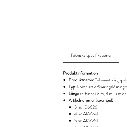
Tekniska specifikationer
Produktinformation
Produktnamn
: Takavvattningspake
Typ
: Komplett dräneringslösning f
Längder
: Finns i 3 m, 4 m, 5 m o
Artikelnummer (exempel)
:
3 m: 106626
4 m: AKVV4L
5 m: AKVV5L