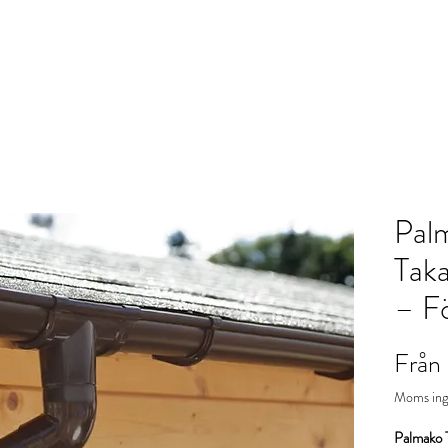
ra tjänster
Om oss
Kontakt
Projekt
Nyheter
Pal
Taka
– Fö
Från
Moms ing
Palmako T