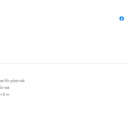
t för platt tak
ör tak
ch 6 m