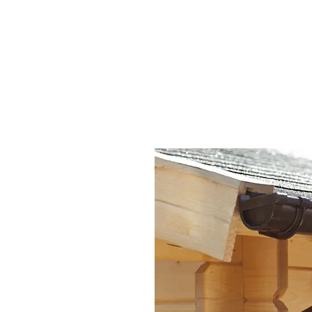
JRW Bygg
Hem
Vå