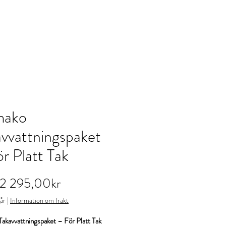
Butik
Logga in
mako
vvattningspaket
r Platt Tak
Reapris
2 295,00kr
år
|
Information om frakt
akavvattningspaket – För Platt Tak