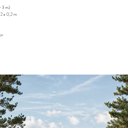
r 3 m)
,2 x 0,2 m
or