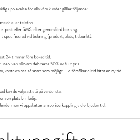
idig upplevelse för alla våra kunder gäller följande:
msida eller telefon.
ia e-post eller SMS efter genomförd bokning.
lt specificerad vid bokning (produkt, plats, tidpunkt).
ast 24 timmar före bokad tid.
r utebliven närvaro debiteras 50% av fullt pris.
kontakta oss så snart som möjligt – vi försöker alltid hitta en ny tid.
ad kan du välja att stå på väntelista.
om en plats blir ledig.
aktuppgifter