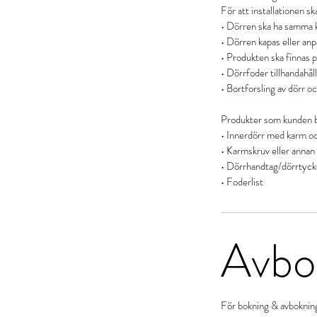
För att installationen s
• Dörren ska ha samma 
• Dörren kapas eller an
• Produkten ska finnas på
• Dörrfoder tillhandahål
• Bortforsling av dörr oc
Produkter som kunden be
• Innerdörr med karm oc
• Karmskruv eller annan 
• Dörrhandtag/dörrtyck
Avbok
För bokning & avboknin