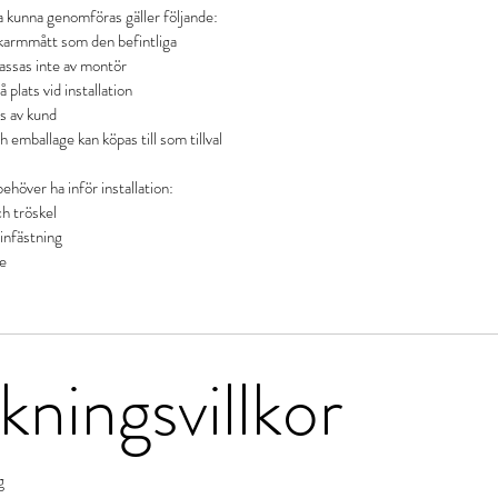
ka kunna genomföras gäller följande:
karmmått som den befintliga
passas inte av montör
 plats vid installation
ls av kund
h emballage kan köpas till som tillval
höver ha inför installation:
h tröskel
infästning
e
ningsvillkor
g