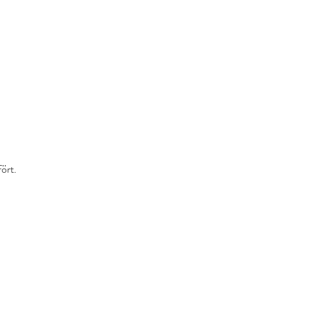
Butik
Logga in
ört.