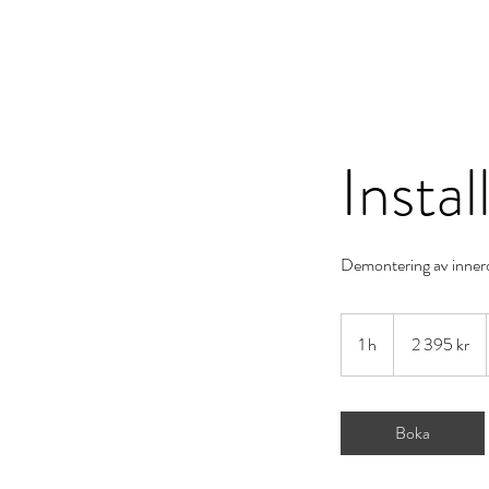
JRW Bygg
Hem
Vå
Instal
Demontering av innerd
2 395
svenska
1 h
1
2 395 kr
kronor
Boka