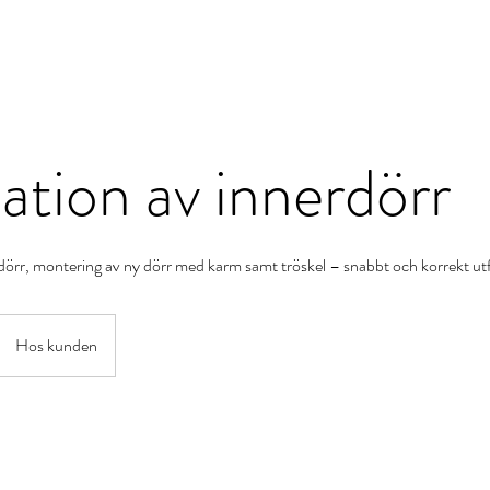
ra tjänster
Om oss
Kontakt
Projekt
Nyheter
lation av innerdörr
örr, montering av ny dörr med karm samt tröskel – snabbt och korrekt utf
Hos kunden