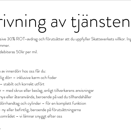
ivning av tjänsten
lusive 30% ROT-avdrag och förutsätter att du uppfyller Skatteverkets villkor. 
kommer.
ebiteras 50kr per mil.
n av innerdörr hos oss får du:
lig dörr – inklusive karm och foder
 stabilt och korrekt utfört
 – med skruv eller beslag, enligt tillverkarens anvisningar
ya eller återanvända, beroende på vad du tillhandahåller
 dörrhandtag och cylinder – för en komplett funktion
 ny eller befintlig, beroende på förutsättningarna
sområdet – vi lämnar snyggt efter oss
r