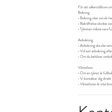
För att säkerställa en sm
Bokning
• Bokning sker via vår he
• Bekräftelse skickas v
• Tjänsten måste vara ful
Avbokning
• Avbokning ska ske sen
• Vid sen avbokning elle
• Om du behöver omboka, 
Väntelista
• Om en tjänst är fullbok
• Vi kontaktar dig direkt 
Kont