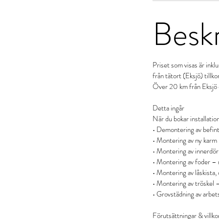
Beskr
Priset som visas är ink
från tätort (Eksjö) till
Över 20 km från Eksjö d
Detta ingår
När du bokar installatio
• Demontering av befint
• Montering av ny karm –
• Montering av innerdörr
• Montering av foder – n
• Montering av låskista,
• Montering av tröskel –
• Grovstädning av arbet
Förutsättningar & villko