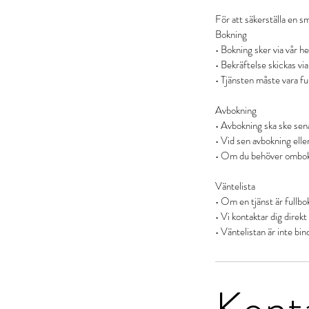
För att säkerställa en sm
Bokning
• Bokning sker via vår he
• Bekräftelse skickas v
• Tjänsten måste vara ful
Avbokning
• Avbokning ska ske sen
• Vid sen avbokning elle
• Om du behöver omboka, 
Väntelista
• Om en tjänst är fullbok
• Vi kontaktar dig direkt 
Kont