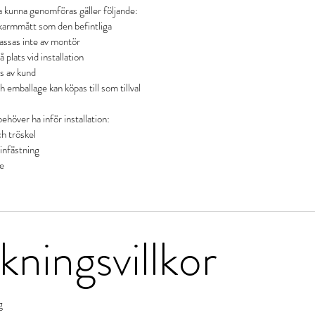
ka kunna genomföras gäller följande:
karmmått som den befintliga
passas inte av montör
 plats vid installation
ls av kund
h emballage kan köpas till som tillval
höver ha inför installation:
h tröskel
infästning
e
ningsvillkor
g