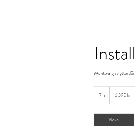
JRW Bygg
Hem
Vå
Instal
Montering av ytterdörr
6 395
svenska
7 h
7
6 395 kr
kronor
h
Boka