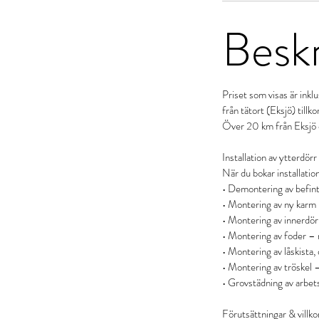
Beskr
Priset som visas är ink
från tätort (Eksjö) till
Över 20 km från Eksjö d
Installation av ytterdörr
När du bokar installatio
• Demontering av befint
• Montering av ny karm –
• Montering av innerdörr
• Montering av foder – n
• Montering av låskista,
• Montering av tröskel –
• Grovstädning av arbet
Förutsättningar & villko