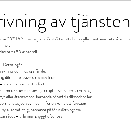
ivning av tjänsten
lusive 30% ROT-avdrag och förutsätter att du uppfyller Skatteverkets villkor. 
kommer.
ebiteras 50kr per mil.
 - Detta ingår
n av innerdörr hos oss får du:
lig dörr – inklusive karm och foder
 stabilt och korrekt utfört
 – med skruv eller beslag, enligt tillverkarens anvisningar
ya eller återanvända, beroende på vad du tillhandahåller
 dörrhandtag och cylinder – för en komplett funktion
 ny eller befintlig, beroende på förutsättningarna
sområdet – vi lämnar snyggt efter oss
r