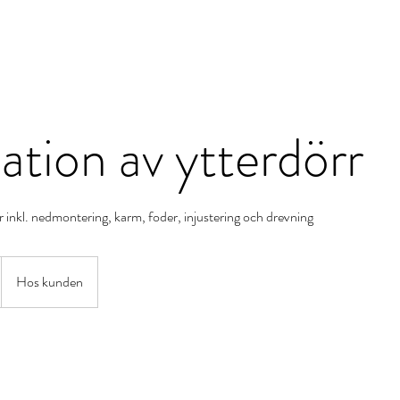
ra tjänster
Om oss
Kontakt
Projekt
Nyheter
lation av ytterdörr
 inkl. nedmontering, karm, foder, injustering och drevning
Hos kunden