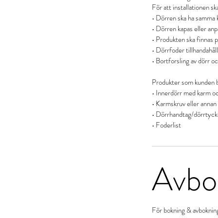
För att installationen s
• Dörren ska ha samma 
• Dörren kapas eller an
• Produkten ska finnas på
• Dörrfoder tillhandahål
• Bortforsling av dörr oc
Produkter som kunden be
• Innerdörr med karm oc
• Karmskruv eller annan 
• Dörrhandtag/dörrtyck
Avbok
För bokning & avboknin