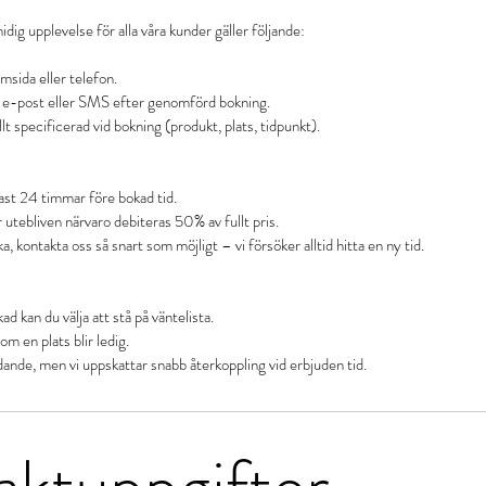
idig upplevelse för alla våra kunder gäller följande:
msida eller telefon.
ia e-post eller SMS efter genomförd bokning.
lt specificerad vid bokning (produkt, plats, tidpunkt).
ast 24 timmar före bokad tid.
r utebliven närvaro debiteras 50% av fullt pris.
kontakta oss så snart som möjligt – vi försöker alltid hitta en ny tid.
ad kan du välja att stå på väntelista.
om en plats blir ledig.
aktuppgifter