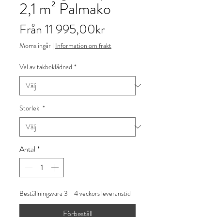
2,1 m² Palmako
Reapris
Från
11 995,00kr
Moms ingår
|
Information om frakt
Val av takbeklädnad
*
Storlek
*
Antal
*
Beställningsvara 3 - 4 veckors leveranstid
Förbeställ